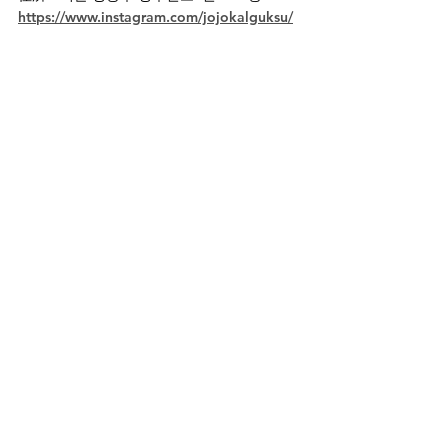
https://www.instagram.com/jojokalguksu/
ちなみに行く先々で翻訳アプリや地図アプ
リ、Uberを呼んだりとスムーズに使えるよ
う、日本でSK Telecom正規の電話番号(受信
専用番号)付きの高速データ無制限のeSIMカ
ードを購入。
以前使ったSIMカードがすぐに使えず登録に
手こずってしまったので、いろいろ調べてみ
た結果これにした。
まずは出発前にQRコードからeSIMをiPhone
に登録。
韓国に着いてから、空港のWi-Fiを拾いつつ
「モバイル通信」の主回線を切り替えて設定
完了！
、、、というような説明の紙もついて来たの
で、機械ヨワヨワな私でもすぐ使えた。本当