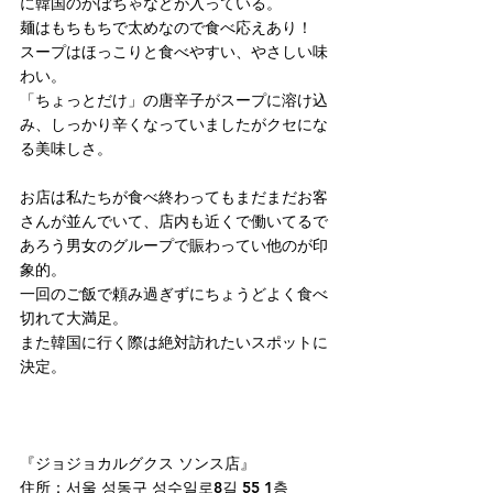
に韓国のかぼちゃなどが入っている。
麺はもちもちで太めなので食べ応えあり！
スープはほっこりと食べやすい、やさしい味
わい。
「ちょっとだけ」の唐辛子がスープに溶け込
み、しっかり辛くなっていましたがクセにな
る美味しさ。
お店は私たちが食べ終わってもまだまだお客
さんが並んでいて、店内も近くで働いてるで
あろう男女のグループで賑わってい他のが印
象的。
一回のご飯で頼み過ぎずにちょうどよく食べ
切れて大満足。
また韓国に行く際は絶対訪れたいスポットに
決定。
『ジョジョカルグクス ソンス店』
住所：서울 성동구 성수일로8길 55 1층