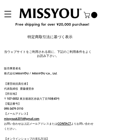
Free shipping for over ¥20,000 purchase!
特定商取引法に基づく表示
当ウェブサイトをご利用される前に、下記のご利用条件をよく
お読み下さい。
販売事業者名
株式会社
/
MISSYOU
MISSYOU Co., Ltd.
【運営統括責任者】
代表取締役 齋藤優里奈
【所在地】
〒107-0052 東京都港区赤坂六丁目10番45号
【電話番号】
090-3479-3110
【メールアドレス】
missyouuk2016@gmail.com
お問い合わせは上記メールアドレスまたは
CONTACT
よりお問い合わせ
ください。​
【オンラインショップの支払方法】