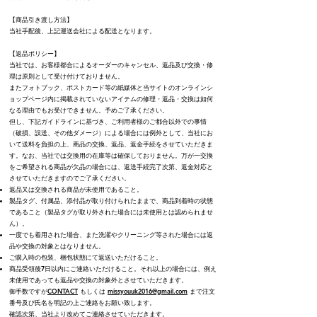
【商品引き渡し方法】
当社手配後、上記運送会社による配送となります。
【返品ポリシー】
当社では、お客様都合によるオーダーのキャンセル、返品及び交換・修
理は原則として受け付けておりません。
またフォトブック、ポストカード等の紙媒体と当サイトのオンラインシ
ョップページ内に掲載されていないアイテムの修理・返品・交換は如何
なる理由でもお受けできません。予めご了承ください。
但し、下記ガイドラインに基づき、ご利用者様のご都合以外での事情
（破損、誤送、その他ダメージ）による場合には例外として、当社にお
いて送料を負担の上、商品の交換、返品、返金手続をさせていただきま
す。なお、当社では交換用の在庫等は確保しておりません。万が一交換
をご希望される商品が欠品の場合には、返送手続完了次第、返金対応と
させていただきますのでご了承ください。​​
返品又は交換される商品が未使用であること。
製品タグ、付属品、添付品が取り付けられたままで、商品到着時の状態
であること（製品タグが取り外された場合には未使用とは認められませ
ん）。
一度でも着用された場合、また洗濯やクリーニング等された場合には返
品や交換の対象とはなりません。
ご購入時の包装、梱包状態にて返送いただけること。
商品受領後7日以内にご連絡いただけること。それ以上の場合には、例え
未使用であっても返品や交換の対象外とさせていただきます。
御手数ですが
CONTACT
もしくは
missyouuk2016@gmail.com
まで注文
番号及び氏名を明記の上ご連絡をお願い致します。
確認次第、当社より改めてご連絡させていただきます。