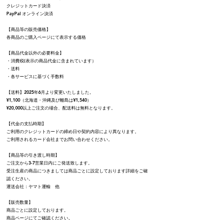
クレジットカード決済
PayPal オンライン決済
【商品等の販売価格】
各商品のご購入ページにて表示する価格
【商品代金以外の必要料金】
・消費税(表示の商品代金に含まれています）
・送料
・各サービスに基づく手数料
【送料】2025年6月より変更いたしました。
¥1,100（北海道・沖縄及び離島は¥1,540）
¥20,000以上ご注文の場合、配送料は無料となります。
【代金の支払時期】
ご利用のクレジットカードの締め日や契約内容により異なります。
ご利用されるカード会社までお問い合わせください。
【商品等の引き渡し時期】
ご注文から3-7営業日内にご発送致します。
受注生産の商品につきましては商品ごとに設定しております詳細をご確
認ください。
運送会社：ヤマト運輸 他
【販売数量】
商品ごとに設定しております。
商品ページにてご確認ください。