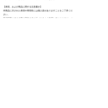
【表現、および商品に関する注意書き】
本商品に示された表現や再現性には個人差がありますことをご了承くだ
さい。
商品写真はできる限り実物の色に近づけるよう徹底しておりますが、 お
使いのモニター設定、お部屋の照明等により実際の商品と色味が異なる
場合がございます。​またタグの縫い付けや刺繍、ロゴのプリント位置に
多少の誤差や個体差がある場合がございます。予めご了承ください。
​【サイズ表記について】
サイズ表の寸法は全て平置きで測定したものを記載していますが、商品
や生産時期によって多少の誤差や個体差がございます。また計測方法の
差や個体差として約2.5cm〜5cm程の誤差が生じる場合があります。あく
までも目安としてお考えいただきますよう誤差は予めご了承ください。
なお、予告なしにサイズ・カラー展開が変更もしくは終売となる場合が
ございます。
当サイト内の全ての内容、写真及び掲載画像の無許可の転載、複製、転
用等は法律により罰せられますのでご遠慮ください。​
Unauthorized copying and replication of the contents of this site,
text and images are strictly prohibited.
If you have any questions, international shipping request please feel
free to ask us from
CONTACT
form or send email
to
missyouuk2016@gmail.com
​Thank you so much.
PLEASE SUBSCRIBE FROM HERE!