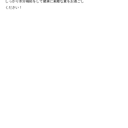
しっかり水分補給をして健康に素敵な夏をお過ごし
ください！
all ph/dir by 
@yurina_lily
関連記事