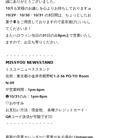
誠にありがとうございました。
10月も皆様のお越しを心よりお待ちしております🧢
10/29・10/30・10/31 の3日間は、ちょっとしたお
菓子🍫をご用意しておりますので是非遊びにいらし
てくださいネ！
またハロウィン当日の31日のみ8pmまで営業いたし
ますので、お立ち寄りください。
・・・・・・・・・・・・・ 
𝗠𝗜𝗦𝗦𝗬𝗢𝗨 𝗡𝗘𝗪𝗦𝗦𝗧𝗔𝗡𝗗 
ミスユーニューススタンド 
住所：東京都小金井市梶野町1-2-36 PO-TO Room 
N-09 
💛営業時間：1pm-6pm 
🎃10/31のみ：1pm-8pm 
🤍おやすみ 
お支払い方法：現金他、 各種クレジットカード・
QRコード決済が可能です👌🏻 
・・・・・・・・・・・・・ 
最新の営業カレンダーに変更がある場合はinstagram