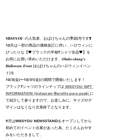
𝐌𝚰𝐒𝐒𝐘𝐎𝐔 の人気者、おばけちゃんの季節(?)です❣️ 
10月は一部の商品の価格改訂に伴い、ハロウィンに
ぴったりな【🖤ブラックの半袖Tシャツ全品🖤】を
お得にお買い求めいただけます、𝑶𝒃𝒂𝒌𝒆-𝒄𝒉𝒂𝒏𝒈'𝒔 
𝑯𝒂𝒍𝒍𝒐𝒘𝒆𝒆𝒏 𝑬𝒗𝒆𝒏𝒕 (おばけちゃんのハロウィンイベン
ト)を
10/3(金)〜10/31(金)の期間で開催いたします！
ブラックTシャツのラインナップは
 MISSYOU GIFT 
INFORMATION (instagram @pretty.pure.peak)
に
て紹介して参りますので、お楽しみに。サイズやデ
ザインはなくなり次第終了となります。
9月はMISSYOU NEWSSTANDをオープンしてから
初めてのイベント出展があった為、たくさんおやす
みをいただきまして、