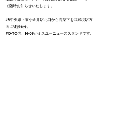
で随時お知らせいたします。 
JR中央線・東小金井駅北口から高架下を武蔵境駅方
面に徒歩6分。
PO-TO内、N-09がミスユーニューススタンドです。