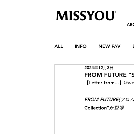
AB
ALL
INFO
NEW FAV
2024年12月3日
FROM FUTURE "SK
【Letter from...】
@we
FROM FUTURE(
Collection"
が登場