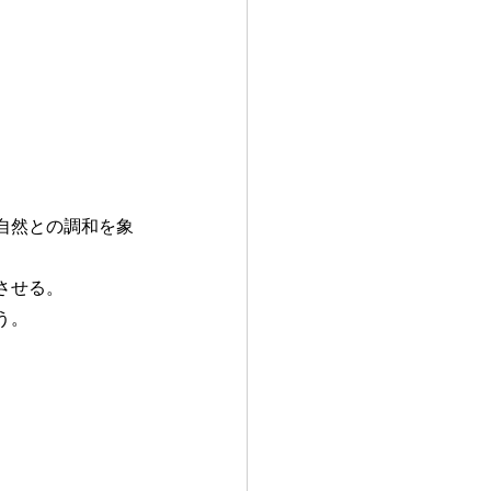
自然との調和を象
させる。
う。