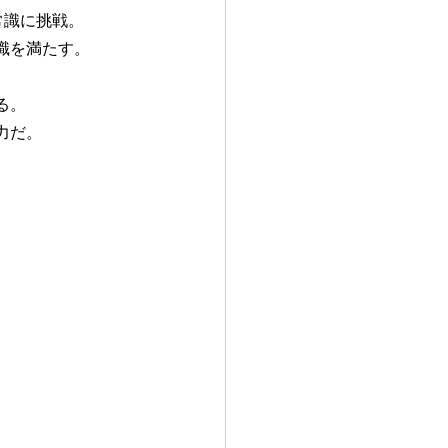
常識に挑戦。
識を満たす。
る。
力だ。