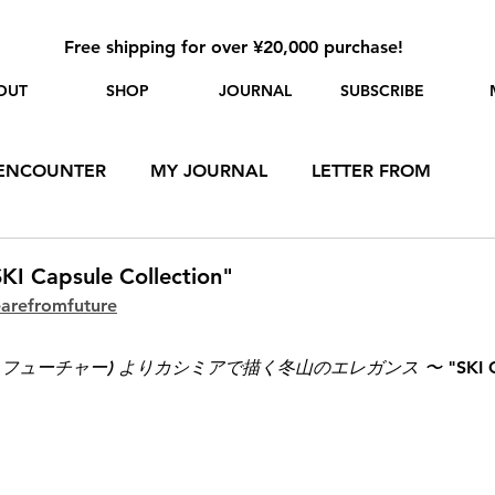
Free shipping for over ¥20,000 purchase!
OUT
SHOP
JOURNAL
SUBSCRIBE
ENCOUNTER
MY JOURNAL
LETTER FROM
I Capsule Collection"
arefromfuture
フロムフューチャー) よりカシミアで描く冬山のエレガンス 〜 
"SKI 