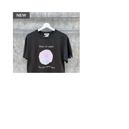
慮から少量生産にこだわり、 幅広い方が
長く愛用していただけるようなデザイン
NEW
NEW
を心がけております。 サステナブルなも
のづくりとユニークなクリエーションに
ご共感いただけますと幸いです。
【在庫について】 当店では店頭販売とオ
ンライン販売の在庫を共有しておりま
す。 そのため、ご注文のタイミングによ
っては店頭で先に完売し、商品のご用意
にお時間をいただく場合がございます。
万が一在庫が確保できない場合は、速や
かにご連絡のうえ、ご注文内容の確認ま
たはご返金にて対応いたします。 何卒ご
理解賜りますようお願い申し上げます。
【配送について】 日本国内はご注文から
3-7営業日内にご発送致します。 配送
料：¥1,100（北海道・沖縄及び離島は
¥1,540） ご注文の合計金額が¥20,000
MY HEART CAKE TEE-BLACK
MY HEART CAKE TEE-O
以上の場合、配送料は無料となります。
가격
가격
JP¥5,940
JP¥5,940